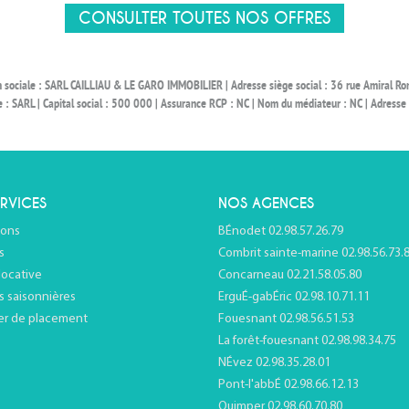
CONSULTER TOUTES NOS OFFRES
on sociale : SARL CAILLIAU & LE GARO IMMOBILIER | Adresse siège social : 36 rue Amiral 
ARL | Capital social : 500 000 | Assurance RCP : NC | Nom du médiateur : NC | Adresse du
RVICES
NOS AGENCES
ions
BÉnodet 02.98.57.26.79
s
Combrit sainte-marine 02.98.56.73.
locative
Concarneau 02.21.58.05.80
s saisonnières
ErguÉ-gabÉric 02.98.10.71.11
er de placement
Fouesnant 02.98.56.51.53
La forêt-fouesnant 02.98.98.34.75
NÉvez 02.98.35.28.01
Pont-l'abbÉ 02.98.66.12.13
Quimper 02.98.60.70.80