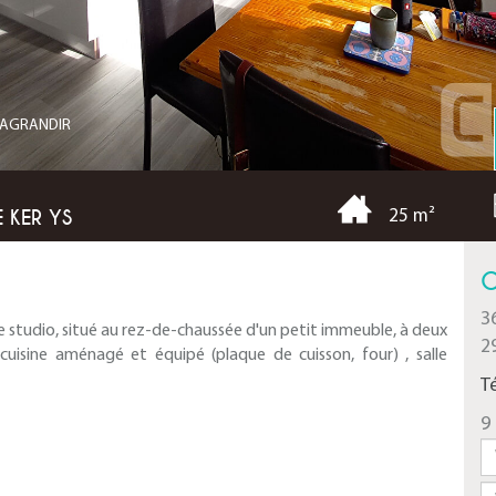
R AGRANDIR
E KER YS
25 m²
C
3
e studio, situé au rez-de-chaussée d'un petit immeuble, à deux
2
cuisine aménagé et équipé (plaque de cuisson, four) , salle
T
9 