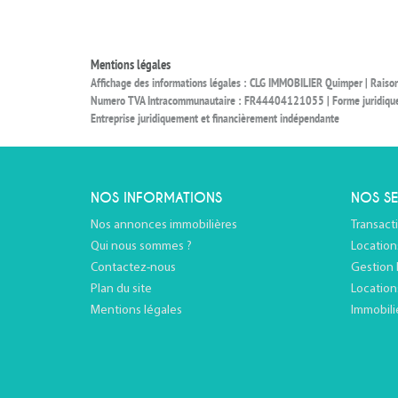
Mentions légales
Affichage des informations légales : CLG IMMOBILIER Quimper | Rais
Numero TVA Intracommunautaire : FR44404121055 | Forme juridique : S
Entreprise juridiquement et financièrement indépendante
NOS INFORMATIONS
NOS SE
Nos annonces immobilières
Transact
Qui nous sommes ?
Location
Contactez-nous
Gestion 
Plan du site
Location
Mentions légales
Immobili