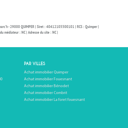
Ronarc'h - 29000 QUIMPER | Siret : 40412105500101 | RCS : Quimper |
 médiateur : NC | Adresse du site : NC |
PAR VILLES
Achat immobilier Quimper
80
Achat immobilier Fouesnant
Achat immobilier Bénodet
Achat immobilier Combrit
Achat immobilier La foret fouesnant