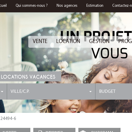
cueil
Qui sommes-nous ?
Nos agences
Estimation
Contactez-
VENTE
LOCATION
GESTION
PROG
 LOCATIONS VACANCES
VILLE/C.P.
BUDGET
: 24494-6