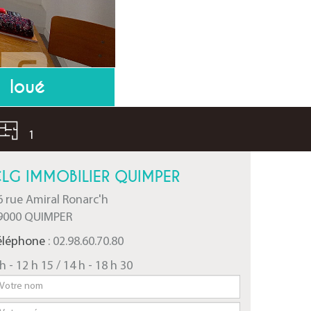
loué
1
LG IMMOBILIER QUIMPER
6 rue Amiral Ronarc'h
9000 QUIMPER
éléphone
: 02.98.60.70.80
h - 12 h 15 / 14 h - 18 h 30