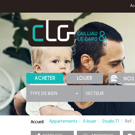
Ac
ACHETER
LOUER
NOS
TYPE DE BIEN
SECTEUR
Appartements
A louer
Studio T1
Ref. 