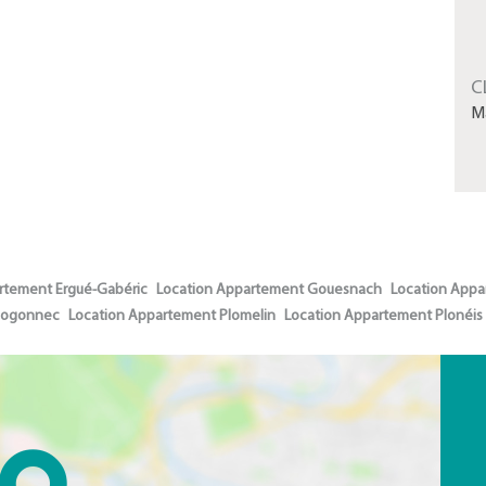
C
M
rtement Ergué-Gabéric
Location Appartement Gouesnach
Location App
Plogonnec
Location Appartement Plomelin
Location Appartement Plonéis