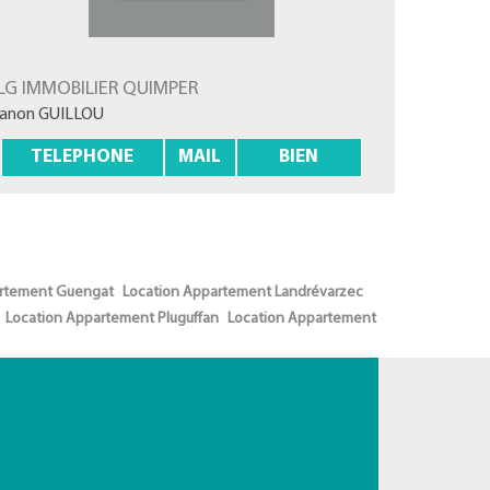
LG IMMOBILIER QUIMPER
anon GUILLOU
TELEPHONE
MAIL
BIEN
artement Guengat
Location Appartement Landrévarzec
Location Appartement Pluguffan
Location Appartement