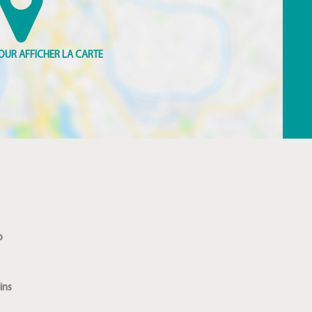
o
ins