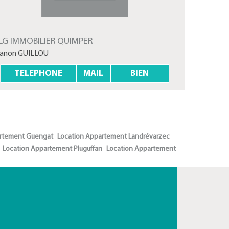
LG IMMOBILIER QUIMPER
anon GUILLOU
TELEPHONE
MAIL
BIEN
artement Guengat
Location Appartement Landrévarzec
Location Appartement Pluguffan
Location Appartement