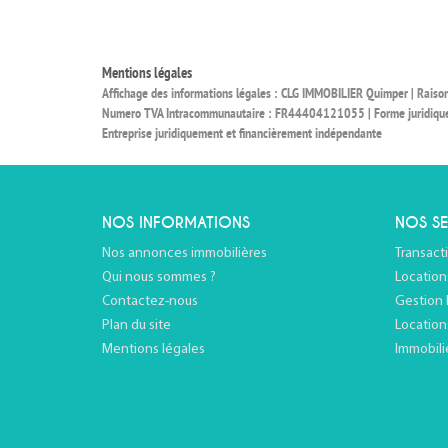
Mentions légales
Affichage des informations légales : CLG IMMOBILIER Quimper | Rais
Numero TVA Intracommunautaire : FR44404121055 | Forme juridique : S
Entreprise juridiquement et financièrement indépendante
NOS INFORMATIONS
NOS SE
Nos annonces immobilières
Transact
Qui nous sommes ?
Location
Contactez-nous
Gestion 
Plan du site
Location
Mentions légales
Immobili