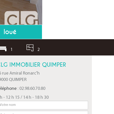
loué
1
2
LG IMMOBILIER QUIMPER
6 rue Amiral Ronarc'h
9000 QUIMPER
éléphone
: 02.98.60.70.80
h - 12 h 15 / 14 h - 18 h 30