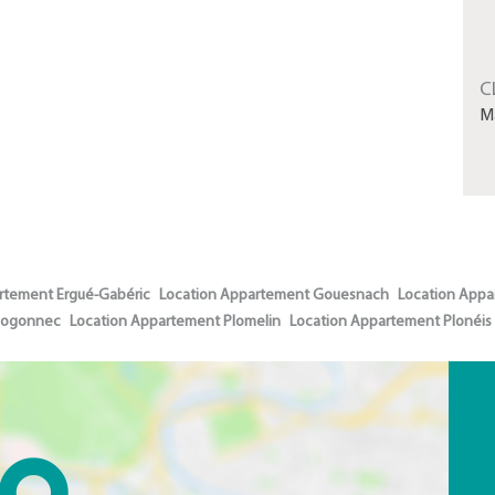
C
M
rtement Ergué-Gabéric
Location Appartement Gouesnach
Location App
Plogonnec
Location Appartement Plomelin
Location Appartement Plonéis