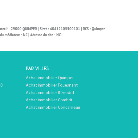
Ronarc'h - 29000 QUIMPER | Siret : 40412105500101 | RCS : Quimper |
 médiateur : NC | Adresse du site : NC |
PAR VILLES
Achat immobilier Quimper
80
Achat immobilier Fouesnant
Achat immobilier Bénodet
Achat immobilier Combrit
Achat immobilier Concarneau