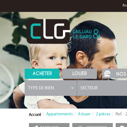
Ac
ACHETER
LOUER
NOS
TYPE DE BIEN
SECTEUR
Appartements
A louer
2 pièces
Ref. :