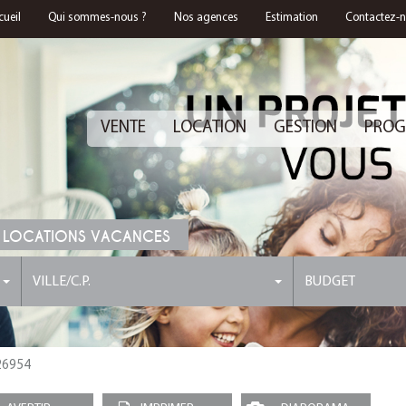
cueil
Qui sommes-nous ?
Nos agences
Estimation
Contactez-
VENTE
LOCATION
GESTION
PROG
 LOCATIONS VACANCES
VILLE/C.P.
BUDGET
 26954