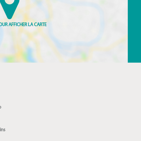
o
ins