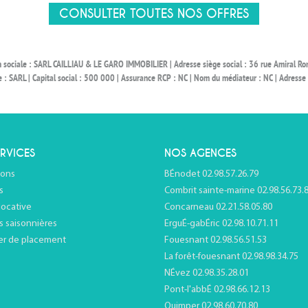
CONSULTER TOUTES NOS OFFRES
on sociale : SARL CAILLIAU & LE GARO IMMOBILIER | Adresse siège social : 36 rue Amiral 
ARL | Capital social : 500 000 | Assurance RCP : NC | Nom du médiateur : NC | Adresse du
RVICES
NOS AGENCES
ions
BÉnodet 02.98.57.26.79
s
Combrit sainte-marine 02.98.56.73.
locative
Concarneau 02.21.58.05.80
s saisonnières
ErguÉ-gabÉric 02.98.10.71.11
er de placement
Fouesnant 02.98.56.51.53
La forêt-fouesnant 02.98.98.34.75
NÉvez 02.98.35.28.01
Pont-l'abbÉ 02.98.66.12.13
Quimper 02.98.60.70.80