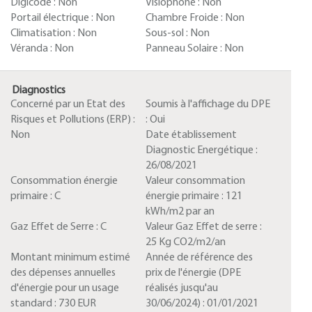
Digicode :
Non
Visiophone :
Non
Portail électrique :
Non
Chambre Froide :
Non
Climatisation :
Non
Sous-sol :
Non
Véranda :
Non
Panneau Solaire :
Non
Diagnostics
Concerné par un Etat des
Soumis à l'affichage du DPE
Risques et Pollutions (ERP) :
:
Oui
Non
Date établissement
Diagnostic Energétique :
26/08/2021
Consommation énergie
Valeur consommation
primaire :
C
énergie primaire :
121
kWh/m2 par an
Gaz Effet de Serre :
C
Valeur Gaz Effet de serre :
25 Kg CO2/m2/an
Montant minimum estimé
Année de référence des
des dépenses annuelles
prix de l'énergie (DPE
d'énergie pour un usage
réalisés jusqu'au
standard :
730 EUR
30/06/2024) :
01/01/2021