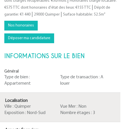
|
dont charges récupérables: €50/mois
Honoraires charge locataire:
|
€575 TTC
dont honoraires d'état des lieux: €155 TTC
Dépôt de
|
|
garantie: €1 440
29000 Quimper
Surface habitable: 52.5m²
Nos honoraires
Déposer ma candidature
INFORMATIONS SUR LE BIEN
Général
Type de bien :
Type de transaction :
A
Appartement
louer
Localisation
Ville :
Quimper
Vue Mer :
Non
Exposition :
Nord-Sud
Nombre étages :
3