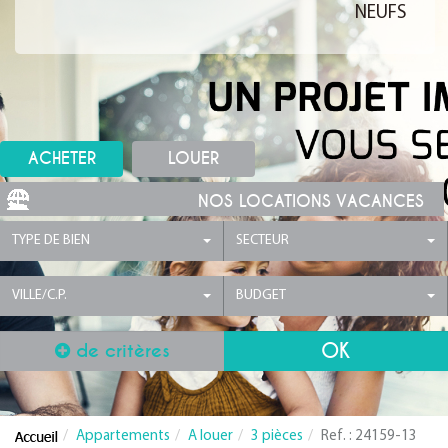
NEUFS
ACHETER
LOUER
NOS LOCATIONS VACANCES
TYPE DE BIEN
SECTEUR
VILLE/C.P.
BUDGET
de critères
Appartements
A louer
3 pièces
Ref. : 24159-13