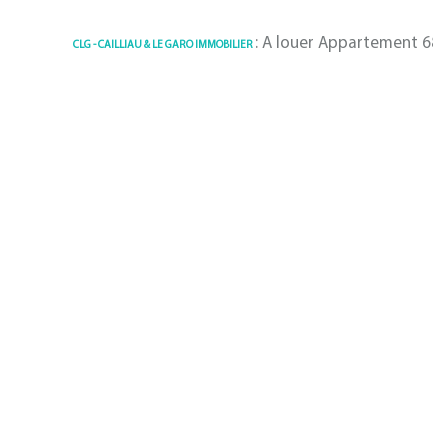
: A louer Appartement 68.98 m² 
CLG - CAILLIAU & LE GARO IMMOBILIER