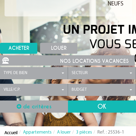
NEUFS
ACHETER
LOUER
NOS LOCATIONS VACANCES
TYPE DE BIEN
SECTEUR
VILLE/C.P.
BUDGET
de critères
Appartements
A louer
3 pièces
Ref. : 25536-1