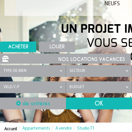
NEUFS
ACHETER
LOUER
NOS LOCATIONS VACANCES
TYPE DE BIEN
SECTEUR
VILLE/C.P.
BUDGET
de critères
Appartements
A vendre
Studio T1