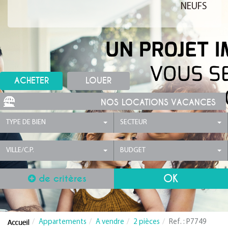
NEUFS
ACHETER
LOUER
NOS LOCATIONS VACANCES
TYPE DE BIEN
SECTEUR
VILLE/C.P.
BUDGET
de critères
Appartements
A vendre
2 pièces
Ref. : P7749