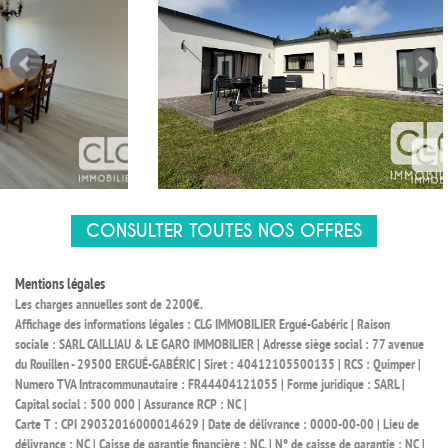
CONSULTER TOUTES NOS OFFRES
Mentions légales
Les charges annuelles sont de 2200€.
Affichage des informations légales : CLG IMMOBILIER Ergué-Gabéric | Raison
sociale : SARL CAILLIAU & LE GARO IMMOBILIER | Adresse siège social : 77 avenue
du Rouillen - 29500 ERGUÉ-GABÉRIC | Siret : 40412105500135 | RCS : Quimper |
Numero TVA Intracommunautaire : FR44404121055 | Forme juridique : SARL |
Capital social : 500 000 | Assurance RCP : NC |
Carte T : CPI 29032016000014629 | Date de délivrance : 0000-00-00 | Lieu de
délivrance : NC | Caisse de garantie financière : NC. | N° de caisse de garantie : NC |