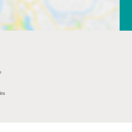
o
ins