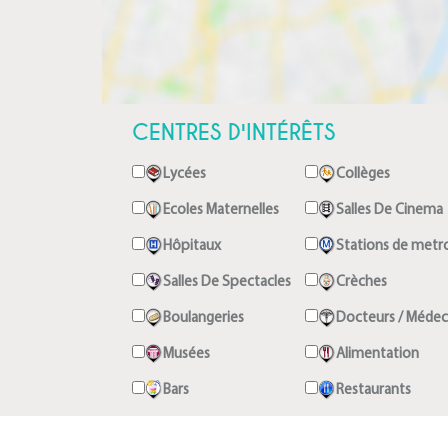
CENTRES D'INTÉRÊTS
Lycées
Collèges
Ecoles Maternelles
Salles De Cinema
Hôpitaux
Stations de metr
Salles De Spectacles
Crèches
Boulangeries
Docteurs / Médec
Musées
Alimentation
Bars
Restaurants