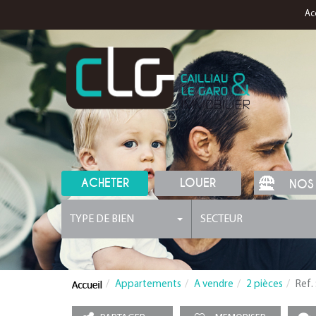
Ac
ACHETER
LOUER
NOS
TYPE DE BIEN
SECTEUR
Appartements
A vendre
2 pièces
Ref.