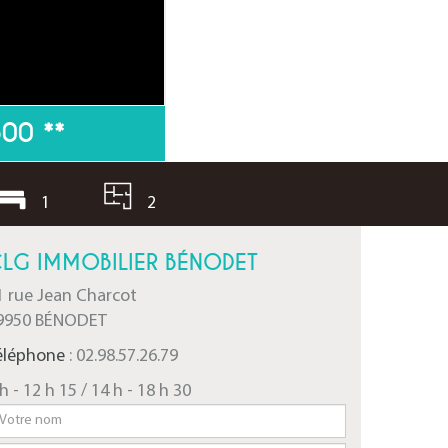
500
**
1
2
LG IMMOBILIER BÉNODET
1 rue Jean Charcot
9950 BÉNODET
éléphone
: 02.98.57.26.79
h - 12 h 15 / 14 h - 18 h 30