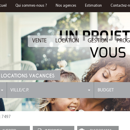
cueil
Qui sommes-nous ?
Nos agences
Estimation
Contactez-
VENTE
LOCATION
GESTION
PROG
 LOCATIONS VACANCES
VILLE/C.P.
BUDGET
 : 7497