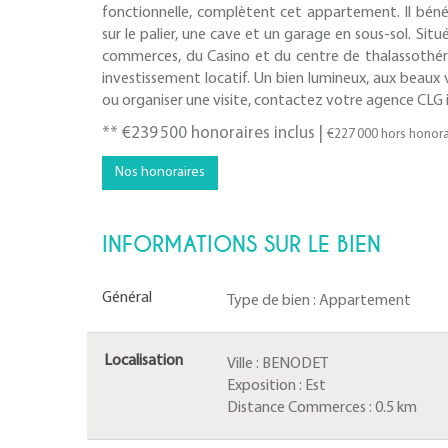
fonctionnelle, complètent cet appartement. Il bénéfi
sur le palier, une cave et un garage en sous-sol. Si
commerces, du Casino et du centre de thalassothér
investissement locatif. Un bien lumineux, aux beaux 
ou organiser une visite, contactez votre agence CLG
** €239 500
honoraires inclus
|
€227 000
hors honora
Nos honoraires
INFORMATIONS SUR LE BIEN
Général
Type de bien :
Appartement
Localisation
Ville :
BENODET
Exposition :
Est
Distance Commerces :
0.5 km