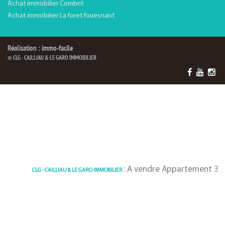
Achat immobilier Combrit
Achat immobilier La foret fouesnant
Réalisation : immo-facile
© CLG - CAILLIAU & LE GARO IMMOBILIER
: A vendre Appartement 33 m² Combri
G - CAILLIAU & LE GARO IMMOBILIER