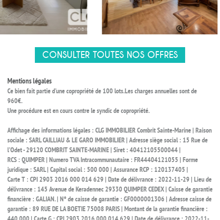
CONSULTER TOUTES NOS OFFRES
Mentions légales
Ce bien fait partie d'une copropriété de 100 lots.Les charges annuelles sont de
960€.
Une procédure est en cours contre le syndic de copropriété.
Affichage des informations légales : CLG IMMOBILIER Combrit Sainte-Marine | Raison
sociale : SARL CAILLIAU & LE GARO IMMOBILIER | Adresse siège social : 15 Rue de
l'Odet - 29120 COMBRIT SAINTE-MARINE | Siret : 40412105500044 |
RCS : QUIMPER | Numero TVA Intracommunautaire : FR44404121055 | Forme
juridique : SARL | Capital social : 500 000 | Assurance RCP : 120137405 |
Carte T : CPI 2903 2016 000 014 629 | Date de délivrance : 2022-11-29 | Lieu de
délivrance : 145 Avenue de Keradennec 29330 QUIMPER CEDEX | Caisse de garantie
financière : GALIAN. | N° de caisse de garantie : GF0000001306 | Adresse caisse de
garantie : 89 RUE DE LA BOETIE 75008 PARIS | Montant de la garantie financière :
440 000 | Carte G : CPI 2903 2016 000 014 629 | Date de délivrance : 2022-11-