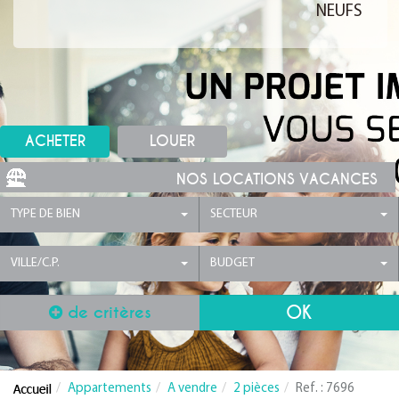
NEUFS
ACHETER
LOUER
NOS LOCATIONS VACANCES
TYPE DE BIEN
SECTEUR
VILLE/C.P.
BUDGET
de critères
Appartements
A vendre
2 pièces
Ref. : 7696