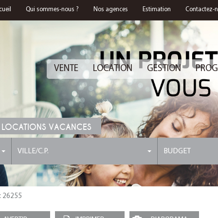
cueil
Qui sommes-nous ?
Nos agences
Estimation
Contactez-
VENTE
LOCATION
GESTION
PROG
 LOCATIONS VACANCES
VILLE/C.P.
BUDGET
 : 26255