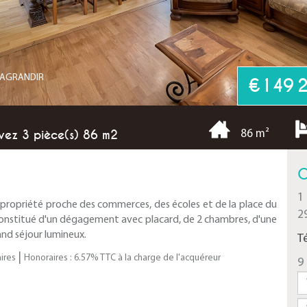
R AGRANDIR
€149 
vez 3 pièce(s) 86 m2
86 m²
C
1
propriété proche des commerces, des écoles et de la place du
2
onstitué d'un dégagement avec placard, de 2 chambres, d'une
and séjour lumineux.
T
|
ires
Honoraires : 6.57% TTC à la charge de l'acquéreur
9 