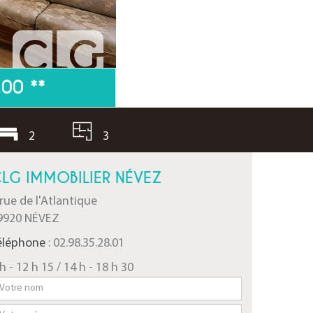
200
**
2
3
LG IMMOBILIER NÉVEZ
 rue de l'Atlantique
9920 NÉVEZ
éléphone
: 02.98.35.28.01
h - 12 h 15 / 14 h - 18 h 30