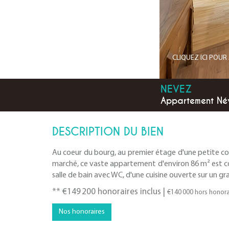
CLIQUEZ ICI POU
NEVEZ
Appartement Né
DESCRIPTION DU BIEN
Au coeur du bourg, au premier étage d'une petite co
marché, ce vaste appartement d'environ 86 m² est c
salle de bain avec WC, d'une cuisine ouverte sur un gr
** €149 200
honoraires inclus
|
€140 000
hors honora
Nos honoraires