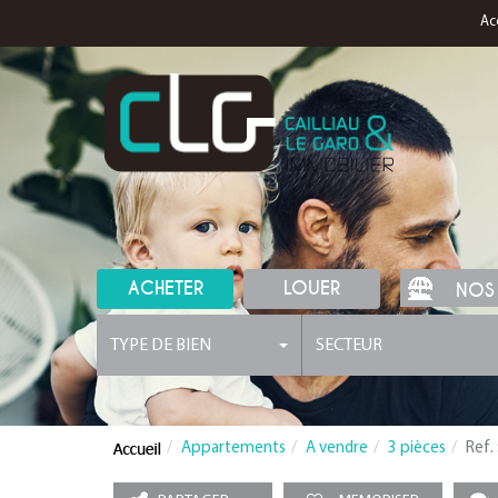
Ac
ACHETER
LOUER
NOS
TYPE DE BIEN
SECTEUR
Appartements
A vendre
3 pièces
Ref.