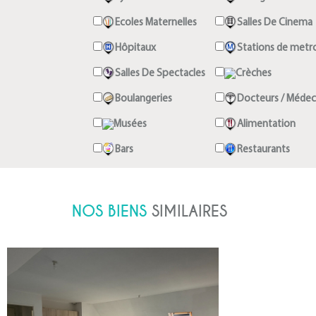
Ecoles Maternelles
Salles De Cinema
Hôpitaux
Stations de metr
Salles De Spectacles
Crèches
Boulangeries
Docteurs / Médec
Musées
Alimentation
Bars
Restaurants
NOS BIENS
SIMILAIRES