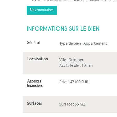
€138 000
hors honora
Nos honoraires
INFORMATIONS SUR LE BIEN
Général
Type de bien :
Appartement
Localisation
Ville :
Quimper
Accès Ecole :
10 min
Aspects
Prix :
147100 EUR
financiers
Surfaces
Surface :
55 m2