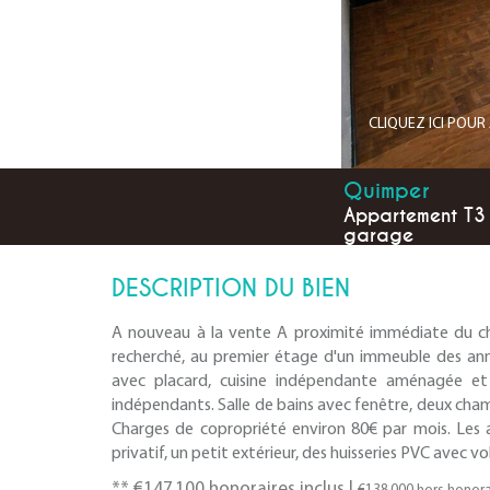
CLIQUEZ ICI POU
Quimper
Appartement T3
garage
DESCRIPTION DU BIEN
A nouveau à la vente A proximité immédiate du che
recherché, au premier étage d'un immeuble des an
avec placard, cuisine indépendante aménagée et 
indépendants. Salle de bains avec fenêtre, deux cham
Charges de copropriété environ 80€ par mois. Les 
privatif, un petit extérieur, des huisseries PVC avec v
** €147 100
honoraires inclus
|