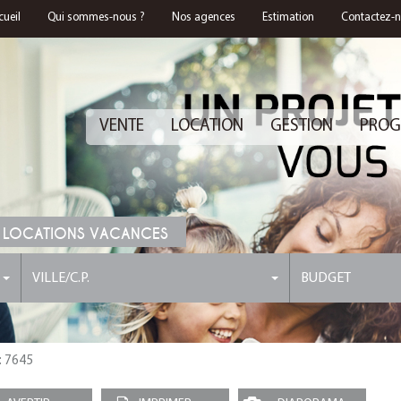
cueil
Qui sommes-nous ?
Nos agences
Estimation
Contactez-
VENTE
LOCATION
GESTION
PROG
 LOCATIONS VACANCES
VILLE/C.P.
BUDGET
 : 7645