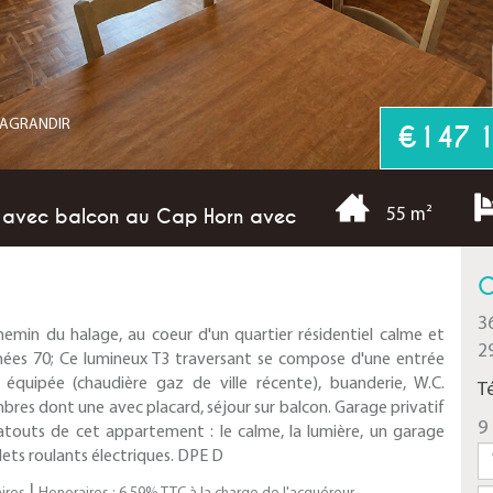
R AGRANDIR
€147 
 avec balcon au Cap Horn avec
55 m²
C
3
min du halage, au coeur d'un quartier résidentiel calme et
2
nées 70; Ce lumineux T3 traversant se compose d'une entrée
équipée (chaudière gaz de ville récente), buanderie, W.C.
T
bres dont une avec placard, séjour sur balcon. Garage privatif
9 
atouts de cet appartement : le calme, la lumière, un garage
olets roulants électriques. DPE D
|