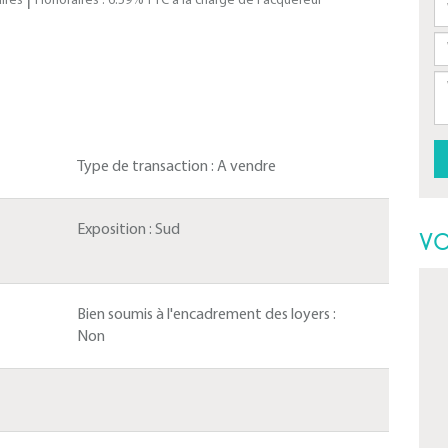
ires
Honoraires : 6.59% TTC à la charge de l'acquéreur
Type de transaction :
A vendre
Exposition :
Sud
VO
Bien soumis à l'encadrement des loyers :
Non