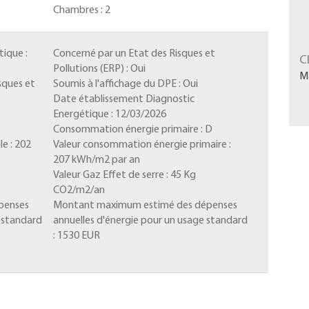
Chambres :
2
ique :
Concerné par un Etat des Risques et
C
Pollutions (ERP) :
Oui
M
sques et
Soumis à l'affichage du DPE :
Oui
Date établissement Diagnostic
Energétique :
12/03/2026
Consommation énergie primaire :
D
le :
202
Valeur consommation énergie primaire :
207 kWh/m2 par an
Valeur Gaz Effet de serre :
45 Kg
CO2/m2/an
penses
Montant maximum estimé des dépenses
e standard
annuelles d'énergie pour un usage standard
:
1530 EUR