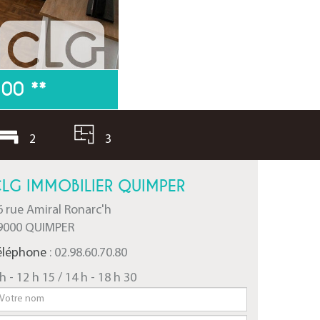
100
**
2
3
LG IMMOBILIER QUIMPER
6 rue Amiral Ronarc'h
9000 QUIMPER
éléphone
: 02.98.60.70.80
h - 12 h 15 / 14 h - 18 h 30