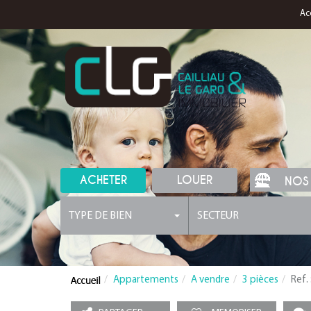
Ac
ACHETER
LOUER
NOS
TYPE DE BIEN
SECTEUR
Appartements
A vendre
3 pièces
Ref.