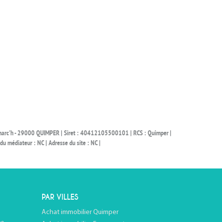
Ronarc'h - 29000 QUIMPER | Siret : 40412105500101 | RCS : Quimper |
 médiateur : NC | Adresse du site : NC |
PAR VILLES
Achat immobilier Quimper