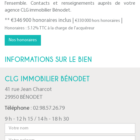
l'ensemble. Contacts et renseignements auprès de votre
agence CLG immobilier Bénodet.
** €346 900
honoraires inclus
|
|
€330 000
hors honoraires
Honoraires : 5.12% TTC à la charge de l'acquéreur
Nos honoraires
INFORMATIONS SUR LE BIEN
CLG IMMOBILIER BÉNODET
41 rue Jean Charcot
29950 BÉNODET
Téléphone
: 02.98.57.26.79
9 h - 12 h 15 / 14 h - 18 h 30