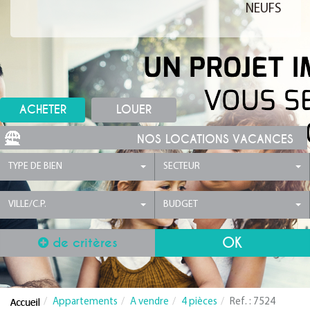
NEUFS
ACHETER
LOUER
NOS LOCATIONS VACANCES
TYPE DE BIEN
SECTEUR
VILLE/C.P.
BUDGET
de critères
Appartements
A vendre
4 pièces
Ref. : 7524