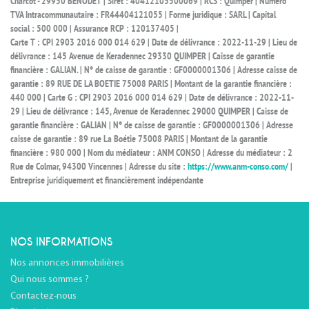
Charcot - 29950 BÉNODET | Siret : 40412105500069 | RCS : Quimper | Numero
TVA Intracommunautaire : FR44404121055 | Forme juridique : SARL | Capital
social : 500 000 | Assurance RCP : 120137405 |
Carte T : CPI 2903 2016 000 014 629 | Date de délivrance : 2022-11-29 | Lieu de
délivrance : 145 Avenue de Keradennec 29330 QUIMPER | Caisse de garantie
financière : GALIAN. | N° de caisse de garantie : GF0000001306 | Adresse caisse de
garantie : 89 RUE DE LA BOETIE 75008 PARIS | Montant de la garantie financière :
440 000 | Carte G : CPI 2903 2016 000 014 629 | Date de délivrance : 2022-11-
29 | Lieu de délivrance : 145, Avenue de Keradennec 29000 QUIMPER | Caisse de
garantie financière : GALIAN | N° de caisse de garantie : GF0000001306 | Adresse
caisse de garantie : 89 rue La Boétie 75008 PARIS | Montant de la garantie
financière : 980 000 | Nom du médiateur : ANM CONSO | Adresse du médiateur : 2
Rue de Colmar, 94300 Vincennes | Adresse du site :
https://www.anm-conso.com/
|
Entreprise juridiquement et financièrement indépendante
NOS INFORMATIONS
Nos annonces immobilières
Qui nous sommes ?
Contactez-nous