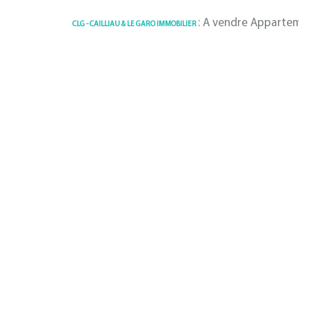
: A vendre Appartement 85 m²
CLG - CAILLIAU & LE GARO IMMOBILIER