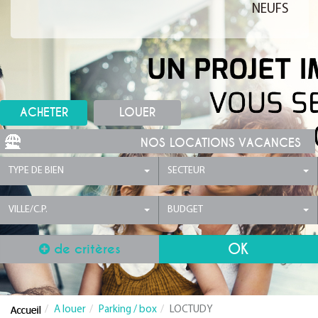
NEUFS
ACHETER
LOUER
NOS LOCATIONS VACANCES
TYPE DE BIEN
SECTEUR
VILLE/C.P.
BUDGET
de critères
A louer
Parking / box
LOCTUDY