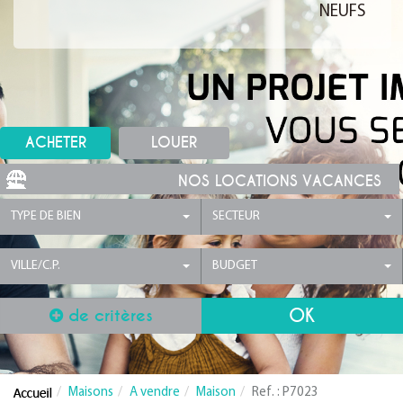
NEUFS
ACHETER
LOUER
NOS LOCATIONS VACANCES
TYPE DE BIEN
SECTEUR
VILLE/C.P.
BUDGET
de critères
Maisons
A vendre
Maison
Ref. : P7023