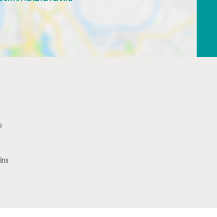
o
ins