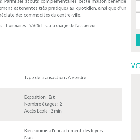
ns. Parmi ses atouts complémentaires, cette maison bénéficie
ement attenantes très pratiques au quotidien, ainsi que d'un
édiate des commodités du centre-ville.
|
es
Honoraires : 5.56% TTC à la charge de l'acquéreur
VO
Type de transaction :
A vendre
Exposition :
Est
Nombre étages :
2
Accès Ecole :
2 min
Bien soumis à l'encadrement des loyers :
Non