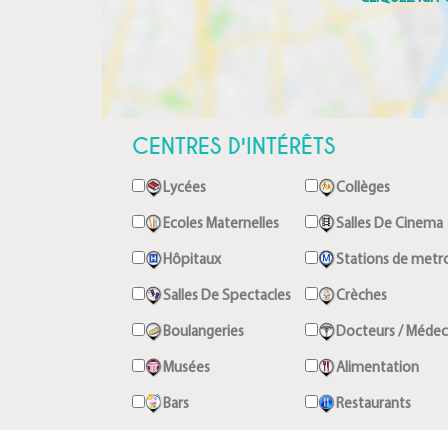
CENTRES D'INTÉRÊTS
Lycées
Collèges
Ecoles Maternelles
Salles De Cinema
Hôpitaux
Stations de metr
Salles De Spectacles
Crèches
Boulangeries
Docteurs / Médec
Musées
Alimentation
Bars
Restaurants