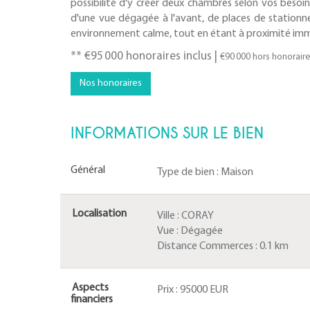
possibilité d'y créer deux chambres selon vos besoi
d'une vue dégagée à l'avant, de places de stationn
environnement calme, tout en étant à proximité imm
** €95 000
honoraires inclus
|
€90 000
hors honorair
Nos honoraires
INFORMATIONS SUR LE BIEN
Général
Type de bien :
Maison
Localisation
Ville :
CORAY
Vue :
Dégagée
Distance Commerces :
0.1 km
Aspects
Prix :
95000 EUR
financiers