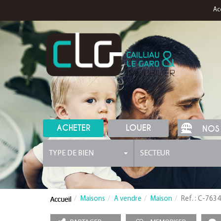
Ac
ACHETER
LOUER
NOS
TYPE DE BIEN
SECTEUR
Maisons
A vendre
Maison
Ref. : C-7634