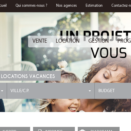
cueil
Qui sommes-nous ?
Nos agences
Estimation
Contactez-
VENTE
LOCATION
GESTION
PROG
 LOCATIONS VACANCES
VILLE/C.P.
BUDGET