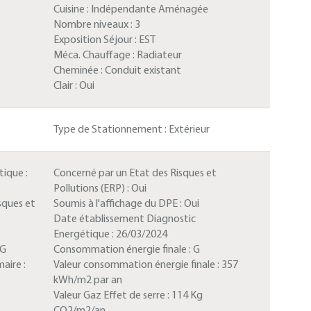
Cuisine :
Indépendante Aménagée
Nombre niveaux :
3
Exposition Séjour :
EST
Méca. Chauffage :
Radiateur
Cheminée :
Conduit existant
Clair :
Oui
Type de Stationnement :
Extérieur
ique :
Concerné par un Etat des Risques et
Pollutions (ERP) :
Oui
sques et
Soumis à l'affichage du DPE :
Oui
Date établissement Diagnostic
Energétique :
26/03/2024
G
Consommation énergie finale :
G
aire :
Valeur consommation énergie finale :
357
kWh/m2 par an
Valeur Gaz Effet de serre :
114 Kg