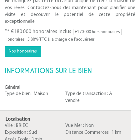
Ne manquez pas cette occasion unique de créer la maison de
vos rêves. Contactez-nous dès maintenant pour planifier une
visite et découvrir le potentiel de cette propriété
exceptionnelle.
** €180 000
honoraires inclus
|
|
€170 000
hors honoraires
Honoraires : 5.88% TTC à la charge de l'acquéreur
Nos honoraires
INFORMATIONS SUR LE BIEN
Général
Type de bien :
Maison
Type de transaction :
A
vendre
Localisation
Ville :
BRIEC
Vue Mer :
Non
Exposition :
Sud
Distance Commerces :
1 km
Accès Ecole :
3 min