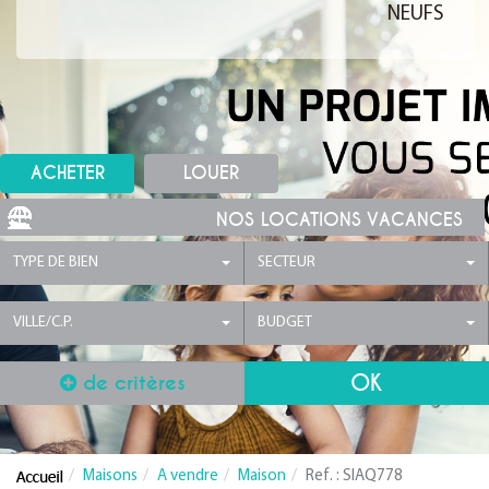
NEUFS
ACHETER
LOUER
NOS LOCATIONS VACANCES
TYPE DE BIEN
SECTEUR
VILLE/C.P.
BUDGET
de critères
Maisons
A vendre
Maison
Ref. : SIAQ778