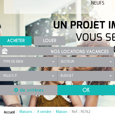
NEUFS
ACHETER
LOUER
NOS LOCATIONS VACANCES
TYPE DE BIEN
SECTEUR
VILLE/C.P.
BUDGET
de critères
Maisons
A vendre
Maison
Ref. : f6762