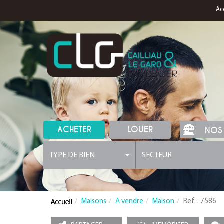
Ac
ACHETER
LOUER
NOS
TYPE DE BIEN
SECTEUR
Maisons
A vendre
Maison
Ref. : 7586