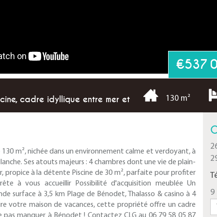
€537 
ine, cadre idyllique entre mer et
130 m²
C
2
e 130 m², nichée dans un environnement calme et verdoyant, à
2
lanche. Ses atouts majeurs : 4 chambres dont une vie de plain-
 propice à la détente Piscine de 30 m², parfaite pour profiter
T
ête à vous accueillir Possibilité d'acquisition meublée Un
9 
nde surface à 3,5 km Plage de Bénodet, Thalasso & casino à 4
ire votre maison de vacances, cette propriété offre un cadre
 ne pas manquer à Bénodet ! Contactez CLG au 06 79 58 05 87