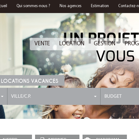
cueil
Qui sommes-nous ?
Nos agences
Estimation
Contactez-
VENTE
LOCATION
GESTION
PROG
 LOCATIONS VACANCES
VILLE/C.P.
BUDGET