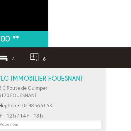
000
**
4
6
LG IMMOBILIER FOUESNANT
6 C Route de Quimper
9170 FOUESNANT
éléphone
: 02.98.56.51.53
h - 12 h / 14 h - 18 h