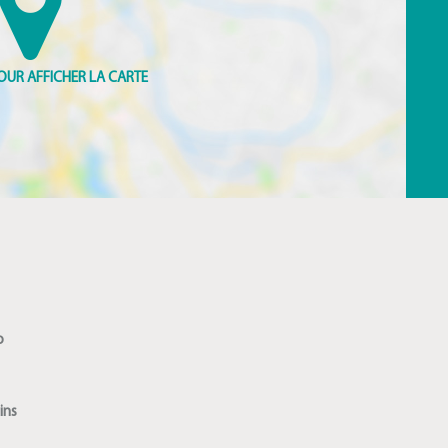
o
ins