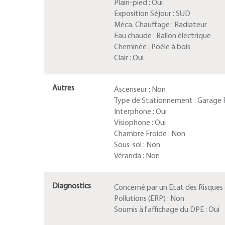
Plain-pied :
Oui
Exposition Séjour :
SUD
Méca. Chauffage :
Radiateur
Eau chaude :
Ballon électrique
Cheminée :
Poêle à bois
Clair :
Oui
Autres
Ascenseur :
Non
Type de Stationnement :
Garage 
Interphone :
Oui
Visiophone :
Oui
Chambre Froide :
Non
Sous-sol :
Non
Véranda :
Non
Diagnostics
Concerné par un Etat des Risques
Pollutions (ERP) :
Non
Soumis à l'affichage du DPE :
Oui