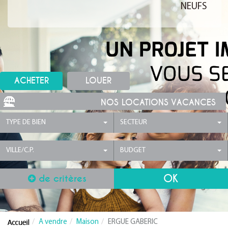
NEUFS
ACHETER
LOUER
NOS LOCATIONS VACANCES
TYPE DE BIEN
SECTEUR
VILLE/C.P.
BUDGET
de critères
A vendre
Maison
ERGUE GABERIC