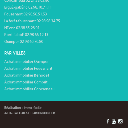
Concarneau 02.21.58.05.80
ErguÉ-gabÉric 02.98.10.71.11
Fouesnant 02.98.56.51.53
La forêt-fouesnant 02.98.98.34.75
NÉvez 02.98.35.28.01
Pont-l'abbÉ 02.98.66.12.13
Quimper 02.98.60.70.80
PAR VILLES
Achat immobilier Quimper
Achat immobilier Fouesnant
Achat immobilier Bénodet
Achat immobilier Combrit
Achat immobilier Concarneau
Réalisation : immo-facile
© CLG - CAILLIAU & LE GARO IMMOBILIER