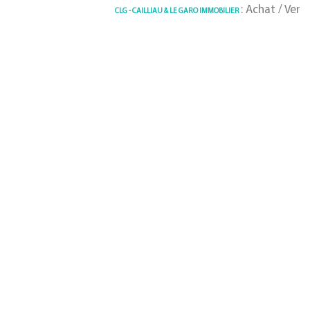
: Achat / Vente Maiso
CLG - CAILLIAU & LE GARO IMMOBILIER