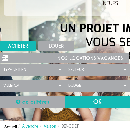
NEUFS
ACHETER
LOUER
NOS LOCATIONS VACANCES
TYPE DE BIEN
SECTEUR
VILLE/C.P.
BUDGET
de critères
A vendre
Maison
BENODET