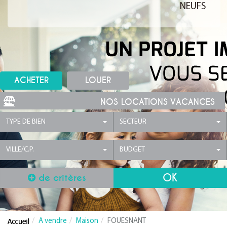
NEUFS
ACHETER
LOUER
NOS LOCATIONS VACANCES
TYPE DE BIEN
SECTEUR
VILLE/C.P.
BUDGET
de critères
A vendre
Maison
FOUESNANT