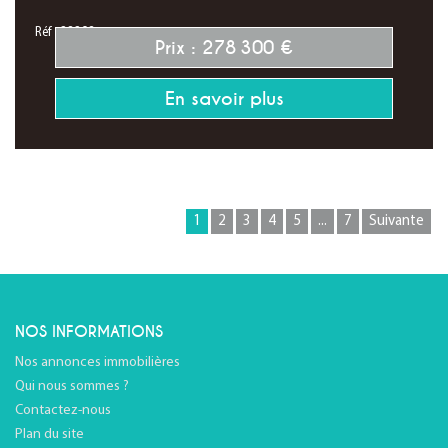
Réf : 28298
Prix : 278 300 €
En savoir plus
1
2
3
4
5
...
7
Suivante
NOS INFORMATIONS
Nos annonces immobilières
Qui nous sommes ?
Contactez-nous
Plan du site