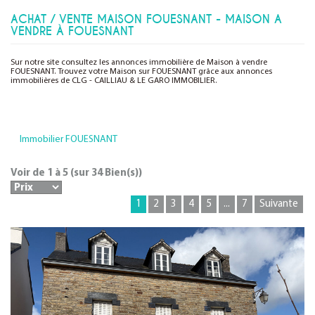
ACHAT / VENTE MAISON FOUESNANT - MAISON A
VENDRE À FOUESNANT
Sur notre site consultez les annonces immobilière de Maison à vendre
FOUESNANT. Trouvez votre Maison sur FOUESNANT grâce aux annonces
immobilières de CLG - CAILLIAU & LE GARO IMMOBILIER.
Immobilier FOUESNANT
Voir de
1
à
5
(sur
34
Bien(s))
1
2
3
4
5
...
7
Suivante