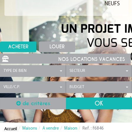
NEUFS
ACHETER
LOUER
NOS LOCATIONS VACANCES
TYPE DE BIEN
SECTEUR
VILLE/C.P.
BUDGET
de critères
Maisons
A vendre
Maison
Ref. : f6846