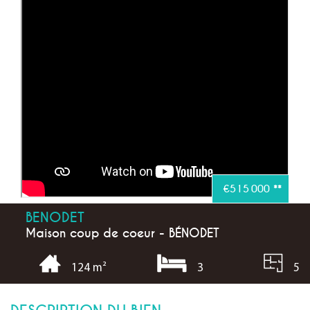
€515 000
**
BENODET
Maison coup de coeur - BÉNODET
3
5
124 m²