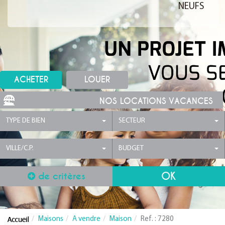
NEUFS
ACHETER
LOUER
NOS LOCATIONS VACANCES
TYPE DE BIEN
SECTEUR
VILLE/C.P.
BUDGET
de critères
Maisons
A vendre
Maison
Ref. : 7280