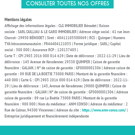
CONSULTER TOUTES NOS OFFRES
Mentions légales
Affichage des informations légales : CLG IMMOBILIER Bénodet | Raison
sociale : SARL CAILLIAU & LE GARO IMMOBILIER | Adresse siège social : 41 rue Jean
Charcot - 29950 BÉNODET | Siret : 40412105500069 | RCS : Quimper | Numero
TVA Intracommunautaire : FR44404121055 | Forme juridique : SARL | Capital
social : 500 000 | Assurance RCP : 120137405 |
Carte T : CPI 2903 2016 000 014 629 | Date de délivrance : 2022-11-29 | Lieu de
délivrance : 145 Avenue de Keradennec 29330 QUIMPER | Caisse de garantie
financière : GALIAN. | N° de caisse de garantie : GF0000001306 | Adresse caisse de
garantie : 89 RUE DE LA BOETIE 75008 PARIS | Montant de la garantie financière :
440 000 | Carte G : CPI 2903 2016 000 014 629 | Date de délivrance : 2022-11-
29 | Lieu de délivrance : 145, Avenue de Keradennec 29000 QUIMPER | Caisse de
garantie financière : GALIAN | N° de caisse de garantie : GF0000001306 | Adresse
caisse de garantie : 89 rue La Boétie 75008 PARIS | Montant de la garantie
financière : 980 000 | Nom du médiateur : ANM CONSO | Adresse du médiateur : 2
Rue de Colmar, 94300 Vincennes | Adresse du site :
https://www.anm-conso.com/
|
Entreprise juridiquement et financièrement indépendante