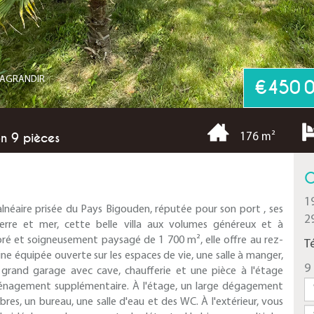
R AGRANDIR
€450 
 9 pièces
176 m²
C
1
lnéaire prisée du Pays Bigouden, réputée pour son port , ses
2
terre et mer, cette belle villa aux volumes généreux et à
rboré et soigneusement paysagé de 1 700 m², elle offre au rez-
T
ne équipée ouverte sur les espaces de vie, une salle à manger,
9 
n grand garage avec cave, chaufferie et une pièce à l'étage
aménagement supplémentaire. À l'étage, un large dégagement
es, un bureau, une salle d'eau et des WC. À l'extérieur, vous