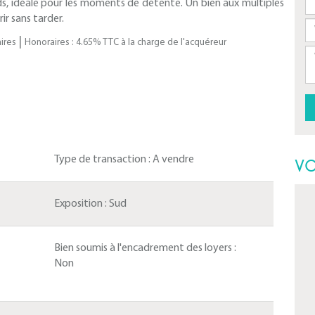
ards, idéale pour les moments de détente. Un bien aux multiples
ir sans tarder.
|
ires
Honoraires : 4.65% TTC à la charge de l'acquéreur
Type de transaction :
A vendre
VO
Exposition :
Sud
Bien soumis à l'encadrement des loyers :
Non