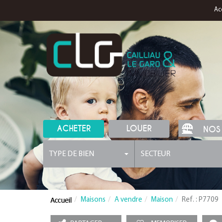
Ac
ACHETER
LOUER
NOS
TYPE DE BIEN
SECTEUR
Maisons
A vendre
Maison
Ref. : P7709