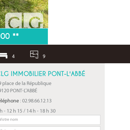
000
**
4
9
LG IMMOBILIER PONT-L'ABBÉ
9 place de la République
9120 PONT-L'ABBÉ
éléphone
: 02.98.66.12.13
h - 12 h 15 / 14 h - 18 h 30