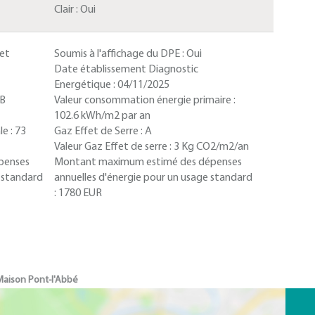
Clair :
Oui
 et
Soumis à l'affichage du DPE :
Oui
Date établissement Diagnostic
Energétique :
04/11/2025
B
Valeur consommation énergie primaire :
102.6 kWh/m2 par an
le :
73
Gaz Effet de Serre :
A
Valeur Gaz Effet de serre :
3 Kg CO2/m2/an
penses
Montant maximum estimé des dépenses
e standard
annuelles d'énergie pour un usage standard
:
1780 EUR
aison Pont-l'Abbé