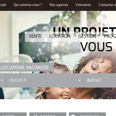
cueil
Qui sommes-nous ?
Nos agences
Estimation
Contactez-
VENTE
LOCATION
GESTION
PROG
 LOCATIONS VACANCES
VILLE/C.P.
BUDGET