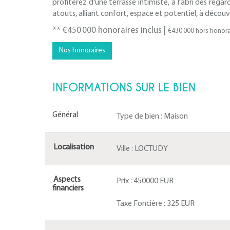
profiterez d'une terrasse intimiste, à l'abri des reg
atouts, alliant confort, espace et potentiel, à découvr
** €450 000
honoraires inclus
|
€430 000
hors honora
Nos honoraires
INFORMATIONS SUR LE BIEN
Général
Type de bien :
Maison
Localisation
Ville :
LOCTUDY
Aspects
Prix :
450000 EUR
financiers
Taxe Foncière :
325 EUR