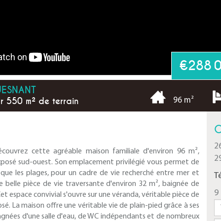
€288 
UESNANT
r 550 m² de terrain
96 m²
C
2
ouvrez cette agréable maison familiale d'environ 96 m²,
2
 exposé sud-ouest. Son emplacement privilégié vous permet de
i que les plages, pour un cadre de vie recherché entre mer et
T
e belle pièce de vie traversante d'environ 32 m², baignée de
9 
 Cet espace convivial s'ouvre sur une véranda, véritable pièce de
osé. La maison offre une véritable vie de plain-pied grâce à ses
gnées d'une salle d'eau, de WC indépendants et de nombreux