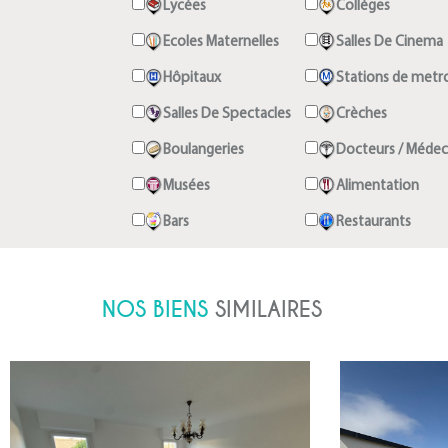
Lycées
Collèges
Ecoles Maternelles
Salles De Cinema
Hôpitaux
Stations de metr
Salles De Spectacles
Crèches
Boulangeries
Docteurs / Médec
Musées
Alimentation
Bars
Restaurants
NOS BIENS
SIMILAIRES