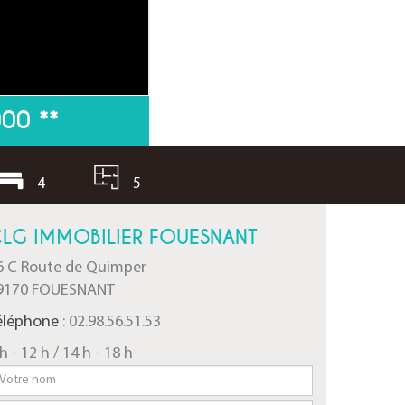
000
**
4
5
LG IMMOBILIER FOUESNANT
6 C Route de Quimper
9170 FOUESNANT
éléphone
: 02.98.56.51.53
h - 12 h / 14 h - 18 h