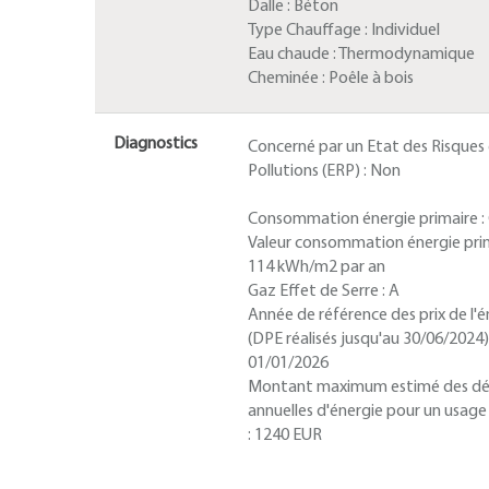
Dalle :
Béton
Type Chauffage :
Individuel
Eau chaude :
Thermodynamique
Cheminée :
Poêle à bois
Diagnostics
Concerné par un Etat des Risques
Pollutions (ERP) :
Non
Consommation énergie primaire :
Valeur consommation énergie prim
114 kWh/m2 par an
Gaz Effet de Serre :
A
Année de référence des prix de l'é
(DPE réalisés jusqu'au 30/06/2024) 
01/01/2026
Montant maximum estimé des d
annuelles d'énergie pour un usag
:
1240 EUR