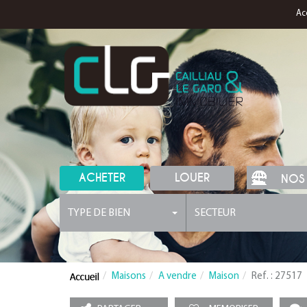
Ac
ACHETER
LOUER
NOS
TYPE DE BIEN
SECTEUR
Maisons
A vendre
Maison
Ref. : 27517