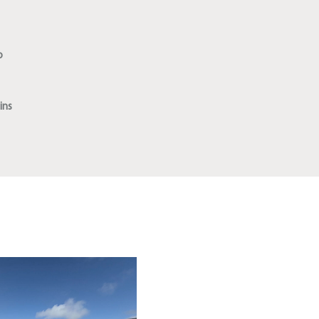
o
ins