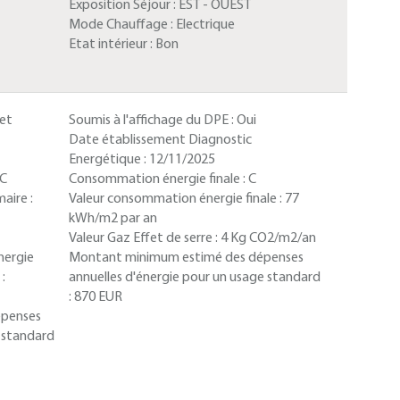
Exposition Séjour :
EST - OUEST
Mode Chauffage :
Electrique
Etat intérieur :
Bon
 et
Soumis à l'affichage du DPE :
Oui
Date établissement Diagnostic
Energétique :
12/11/2025
C
Consommation énergie finale :
C
aire :
Valeur consommation énergie finale :
77
kWh/m2 par an
Valeur Gaz Effet de serre :
4 Kg CO2/m2/an
nergie
Montant minimum estimé des dépenses
:
annuelles d'énergie pour un usage standard
:
870 EUR
épenses
e standard