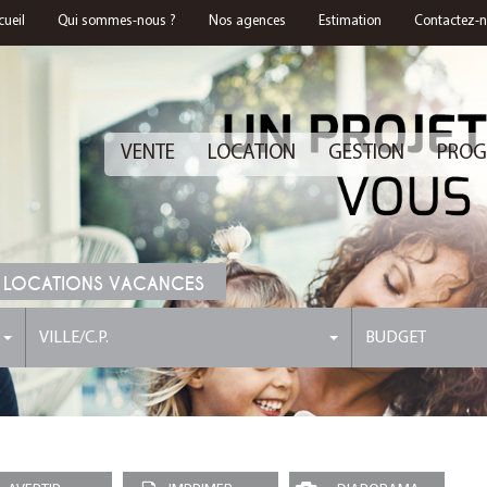
cueil
Qui sommes-nous ?
Nos agences
Estimation
Contactez-
VENTE
LOCATION
GESTION
PROG
 LOCATIONS VACANCES
VILLE/C.P.
BUDGET