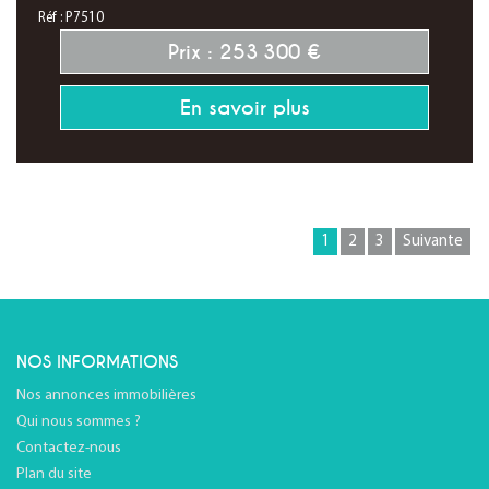
Réf : P7510
Prix : 253 300 €
En savoir plus
1
2
3
Suivante
NOS INFORMATIONS
Nos annonces immobilières
Qui nous sommes ?
Contactez-nous
Plan du site