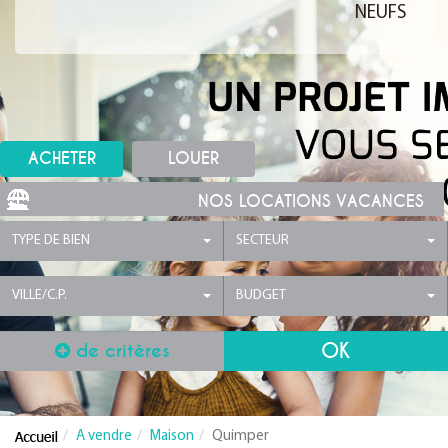
NEUFS
ACHETER
LOUER
NOS LOCATIONS VACANCES
TYPE DE BIEN
SECTEUR
VILLE/C.P.
BUDGET
de critères
A vendre
Maison
Quimper