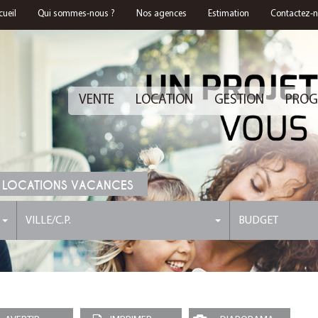
cueil
Qui sommes-nous ?
Nos agences
Estimation
Contactez-
VENTE
LOCATION
GESTION
PROG
 LOCATIONS VACANCES
VILLE/C.P.
BUDGET