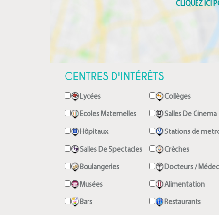
CENTRES D'INTÉRÊTS
Lycées
Collèges
Ecoles Maternelles
Salles De Cinema
Hôpitaux
Stations de metr
Salles De Spectacles
Crèches
Boulangeries
Docteurs / Médec
Musées
Alimentation
Bars
Restaurants