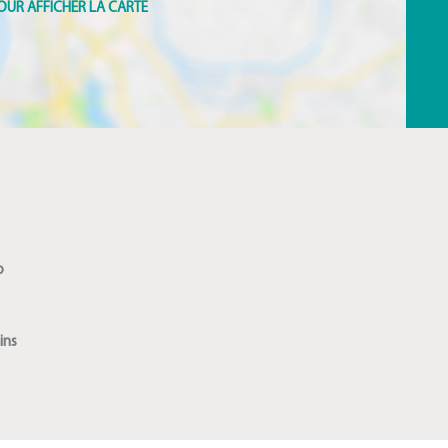
o
ins