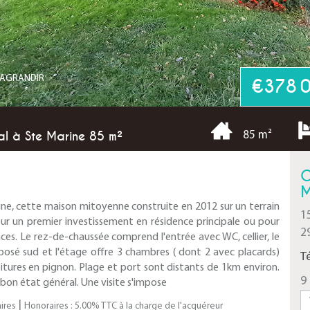
R AGRANDIR
€378 
éal à Ste Marine 85 m²
85 m²
C
M
e, cette maison mitoyenne construite en 2012 sur un terrain
1
r un premier investissement en résidence principale ou pour
2
nces. Le rez-de-chaussée comprend l'entrée avec WC, cellier, le
xposé sud et l'étage offre 3 chambres ( dont 2 avec placards)
T
itures en pignon. Plage et port sont distants de 1km environ.
9 
 bon état général. Une visite s'impose
|
ires
Honoraires : 5.00% TTC à la charge de l'acquéreur