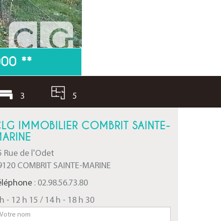
000
**
3
5
LG IMMOBILIER COMBRIT SAINTE-
ARINE
5 Rue de l'Odet
9120 COMBRIT SAINTE-MARINE
éléphone
: 02.98.56.73.80
h - 12 h 15 / 14 h - 18 h 30