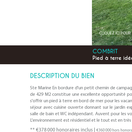
CLIQUEZ ICI POU
COMBRIT
Pied à terre id
DESCRIPTION DU BIEN
Ste Marine En bordure d'un petit chemin de campagn
de 429 M2 constitue une excellente opportunité pou
s'offrir un pied à terre en bord de mer pour les vaca
séjour avec cuisine ouverte donnant sur le jardin e
salle de bain et WC indépendant. Auvent pour les vo
L'environnement est résidentiel et le tout est en très
** €378 000
honoraires inclus
|
€360 000
hors honora