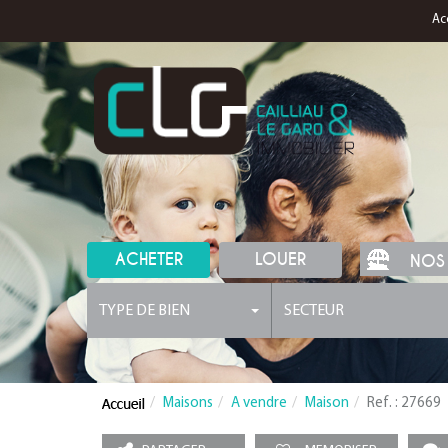
Ac
ACHETER
LOUER
NOS
TYPE DE BIEN
SECTEUR
Maisons
A vendre
Maison
Ref. : 27669