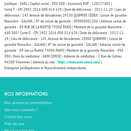
juridique : SARL | Capital social : 500 000 | Assurance RCP : 120137405 |
Carte T : CPI 2903 2016 000 014 629 | Date de délivrance : 2022-11-29 | Lieu de
délivrance : 145 Avenue de Keradennec 29330 QUIMPER CEDEX | Caisse de garantie
financière : GALIAN. | N° de caisse de garantie : GF0000001306 | Adresse caisse de
garantie : 89 RUE DE LA BOETIE 75008 PARIS | Montant de la garantie financière :
440 000 | Carte G : CPI 2903 2016 000 014 629 | Date de délivrance : 2022-11-
29 | Lieu de délivrance : 145, Avenue de Keradennec 29000 QUIMPER | Caisse de
garantie financière : GALIAN | N° de caisse de garantie : GALIAN | Adresse caisse de
garantie : 89 rue La Boétie 75008 PARIS | Montant de la garantie financière : 980
000 | Nom du médiateur : ANM CONSO | Adresse du médiateur : 2 Rue de Colmar,
94300 Vincennes | Adresse du site :
https://www.anm-conso.com/
|
Entreprise juridiquement et financièrement indépendante
NOS INFORMATIONS
Nos annonces immobilières
Qui nous sommes ?
Contactez-nous
Plan du site