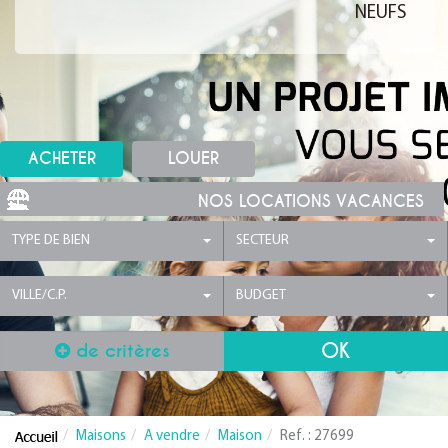
NEUFS
ACHETER
LOUER
NOS LOCATIONS VACANCES
TYPE DE BIEN
SECTEUR
VILLE/C.P.
BUDGET
de critères
Maisons
A vendre
Maison
Ref. : 27699