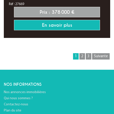
Réf : 27669
Prix : 378 000 €
En savoir plus
1
2
3
Suivante
NOS INFORMATIONS
Nos annonces immobilières
Qui nous sommes ?
Contactez-nous
Plan du site