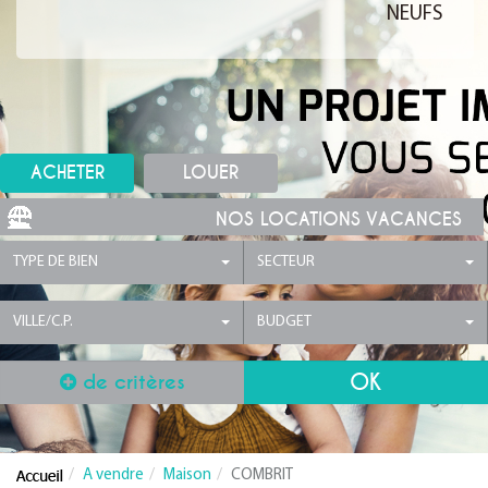
NEUFS
ACHETER
LOUER
NOS LOCATIONS VACANCES
TYPE DE BIEN
SECTEUR
VILLE/C.P.
BUDGET
de critères
A vendre
Maison
COMBRIT