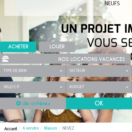
NEUFS
ACHETER
LOUER
NOS LOCATIONS VACANCES
TYPE DE BIEN
SECTEUR
VILLE/C.P.
BUDGET
de critères
A vendre
Maison
NEVEZ