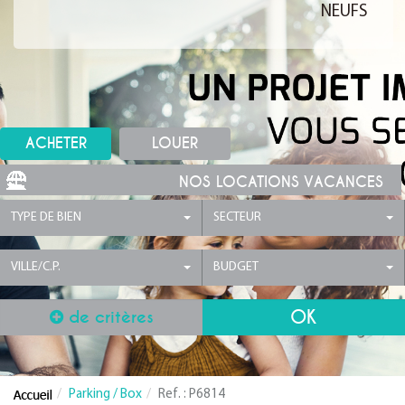
NEUFS
ACHETER
LOUER
NOS LOCATIONS VACANCES
TYPE DE BIEN
SECTEUR
VILLE/C.P.
BUDGET
de critères
Parking / Box
Ref. : P6814