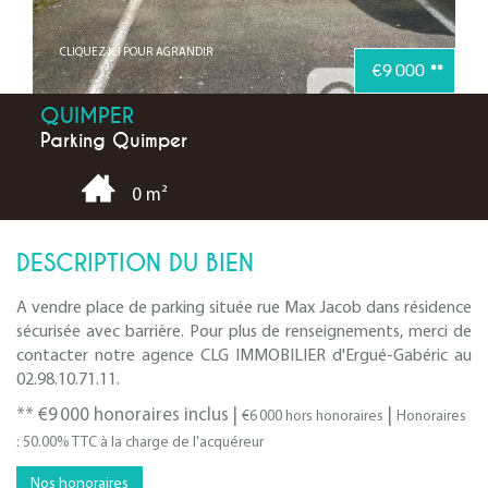
CLIQUEZ ICI POUR AGRANDIR
€9 000
**
QUIMPER
Parking Quimper
0 m²
DESCRIPTION DU BIEN
A vendre place de parking située rue Max Jacob dans résidence
sécurisée avec barrière. Pour plus de renseignements, merci de
contacter notre agence CLG IMMOBILIER d'Ergué-Gabéric au
02.98.10.71.11.
** €9 000
honoraires inclus
|
|
€6 000
hors honoraires
Honoraires
: 50.00% TTC à la charge de l'acquéreur
Nos honoraires