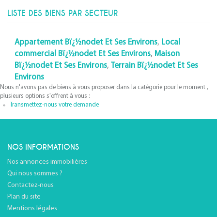
LISTE DES BIENS PAR SECTEUR
Appartement Bï¿½nodet Et Ses Environs
,
Local
commercial Bï¿½nodet Et Ses Environs
,
Maison
Bï¿½nodet Et Ses Environs
,
Terrain Bï¿½nodet Et Ses
Environs
Nous n'avons pas de biens à vous proposer dans la catégorie pour le moment ,
plusieurs options s'offrent à vous :
Transmettez-nous votre demande
NOS INFORMATIONS
Nos annonces immobilières
Qui nous sommes ?
Contactez-nous
Plan du site
Mentions légales