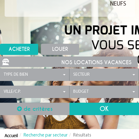
NEUFS
ACHETER
LOUER
NOS LOCATIONS VACANCES
TYPE DE BIEN
SECTEUR
VILLE/C.P.
BUDGET
de critères
Recherche par secteur
Résultats