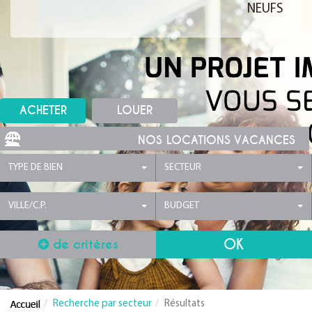
NEUFS
ACHETER
LOUER
NOS LOCATIONS VACANCES
TYPE DE BIEN
SECTEUR
VILLE/C.P.
BUDGET
de critères
Recherche par secteur
Résultats