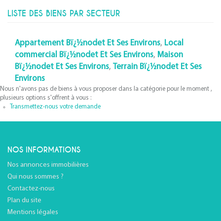
LISTE DES BIENS PAR SECTEUR
Appartement Bï¿½nodet Et Ses Environs
,
Local
commercial Bï¿½nodet Et Ses Environs
,
Maison
Bï¿½nodet Et Ses Environs
,
Terrain Bï¿½nodet Et Ses
Environs
Nous n'avons pas de biens à vous proposer dans la catégorie pour le moment ,
plusieurs options s'offrent à vous :
Transmettez-nous votre demande
NOS INFORMATIONS
Nos annonces immobilières
Qui nous sommes ?
Contactez-nous
Plan du site
Mentions légales