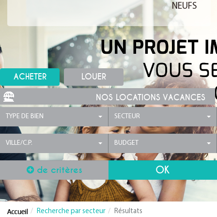
NEUFS
ACHETER
LOUER
NOS LOCATIONS VACANCES
TYPE DE BIEN
SECTEUR
VILLE/C.P.
BUDGET
de critères
Recherche par secteur
Résultats