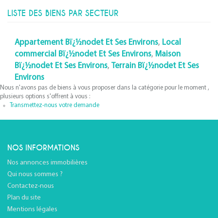
LISTE DES BIENS PAR SECTEUR
Appartement Bï¿½nodet Et Ses Environs
,
Local
commercial Bï¿½nodet Et Ses Environs
,
Maison
Bï¿½nodet Et Ses Environs
,
Terrain Bï¿½nodet Et Ses
Environs
Nous n'avons pas de biens à vous proposer dans la catégorie pour le moment ,
plusieurs options s'offrent à vous :
Transmettez-nous votre demande
NOS INFORMATIONS
Nos annonces immobilières
Qui nous sommes ?
Contactez-nous
Plan du site
Mentions légales