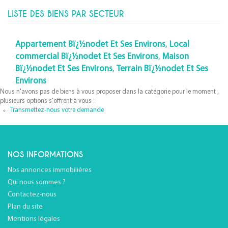
LISTE DES BIENS PAR SECTEUR
Appartement Bï¿½nodet Et Ses Environs
,
Local
commercial Bï¿½nodet Et Ses Environs
,
Maison
Bï¿½nodet Et Ses Environs
,
Terrain Bï¿½nodet Et Ses
Environs
Nous n'avons pas de biens à vous proposer dans la catégorie pour le moment ,
plusieurs options s'offrent à vous :
Transmettez-nous votre demande
NOS INFORMATIONS
Nos annonces immobilières
Qui nous sommes ?
Contactez-nous
Plan du site
Mentions légales