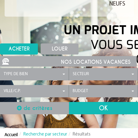
NEUFS
ACHETER
LOUER
NOS LOCATIONS VACANCES
TYPE DE BIEN
SECTEUR
VILLE/C.P.
BUDGET
de critères
Recherche par secteur
Résultats