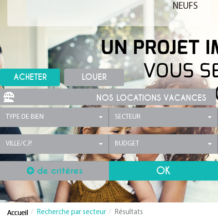
NEUFS
ACHETER
LOUER
NOS LOCATIONS VACANCES
TYPE DE BIEN
SECTEUR
VILLE/C.P.
BUDGET
de critères
Recherche par secteur
Résultats