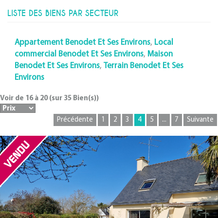
LISTE DES BIENS PAR SECTEUR
Appartement Benodet Et Ses Environs
,
Local
commercial Benodet Et Ses Environs
,
Maison
Benodet Et Ses Environs
,
Terrain Benodet Et Ses
Environs
Voir de
16
à
20
(sur
35
Bien(s))
Précédente
1
2
3
4
5
...
7
Suivante