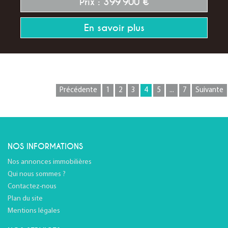
Prix : 399 900 €
En savoir plus
Précédente
1
2
3
4
5
...
7
Suivante
NOS INFORMATIONS
Nos annonces immobilières
Qui nous sommes ?
Contactez-nous
Plan du site
Mentions légales