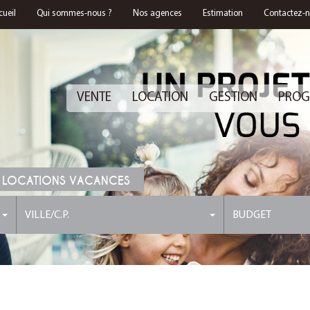
cueil
Qui sommes-nous ?
Nos agences
Estimation
Contactez-
VENTE
LOCATION
GESTION
PROG
 LOCATIONS VACANCES
VILLE/C.P.
BUDGET