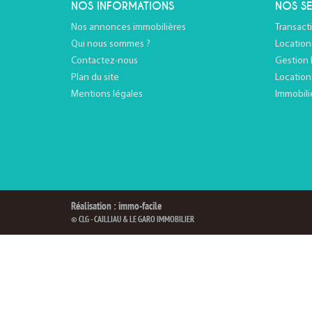
NOS INFORMATIONS
NOS SE
Nos annonces immobilières
Transact
Qui nous sommes ?
Location
Contactez-nous
Gestion 
Plan du site
Location
Mentions légales
Immobili
Réalisation : immo-facile
© CLG - CAILLIAU & LE GARO IMMOBILIER