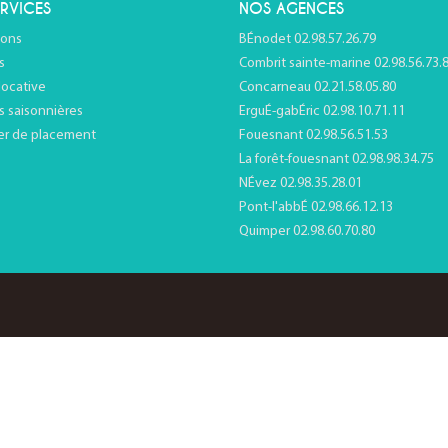
RVICES
NOS AGENCES
ions
BÉnodet 02.98.57.26.79
s
Combrit sainte-marine 02.98.56.73.
locative
Concarneau 02.21.58.05.80
s saisonnières
ErguÉ-gabÉric 02.98.10.71.11
er de placement
Fouesnant 02.98.56.51.53
La forêt-fouesnant 02.98.98.34.75
NÉvez 02.98.35.28.01
Pont-l'abbÉ 02.98.66.12.13
Quimper 02.98.60.70.80