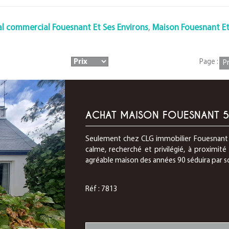
l commercial Fouesnant Et Ses Environs
,
Maison Fouesnant Et
Page :
P
ACHAT MAISON FOUESNANT 5 
Seulement chez CLG immobilier Fouesnant 
calme, recherché et privilégié, à proximi
agréable maison des années 90 séduira par s
Réf : 7813