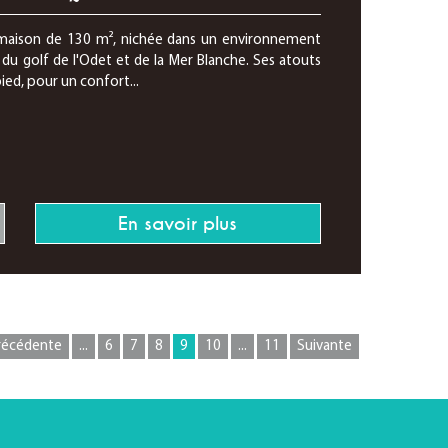
 maison de 130 m², nichée dans un environnement
du golf de l'Odet et de la Mer Blanche. Ses atouts
ied, pour un confort...
En savoir plus
récédente
...
6
7
8
9
10
...
11
Suivante