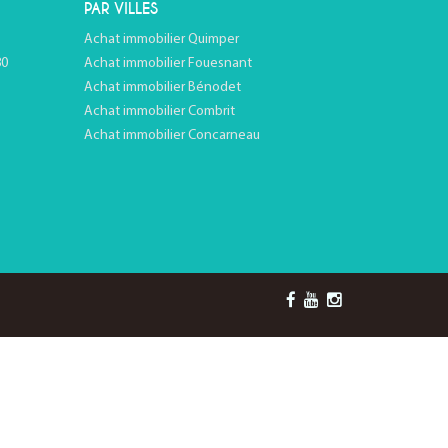
PAR VILLES
Achat immobilier Quimper
80
Achat immobilier Fouesnant
Achat immobilier Bénodet
Achat immobilier Combrit
Achat immobilier Concarneau