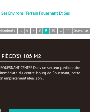
 Ses Environs
,
Terrain Fouesnant Et Ses
récédente
...
6
7
8
9
10
...
11
Suivante
PIÈCE(S) 105 M2
FOUESNANT CENTRE Dans un secteur pavillonnaire
té immédiate du centre-bourg de Fouesnant, cette
on emplacement idéal, son...