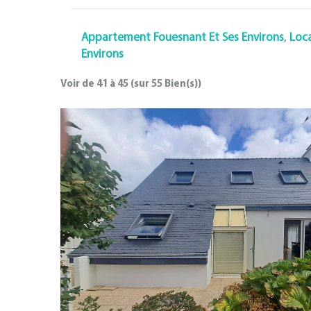
Appartement Fouesnant Et Ses Environs
,
Loca
Environs
Voir de
41
à
45
(sur
55
Bien(s))