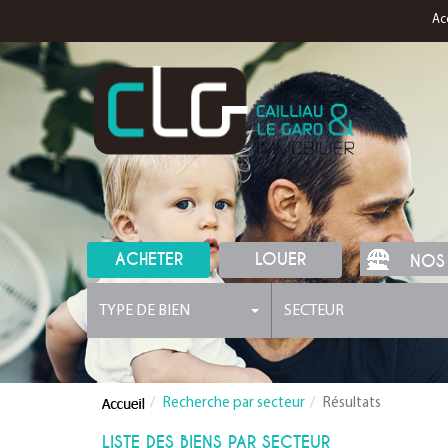
Ac
ACHETER
LOUER
NOS
TYPE DE BIEN
SECTEUR
Recherche par secteur
Résultats
LISTE DES BIENS PAR SECTEUR