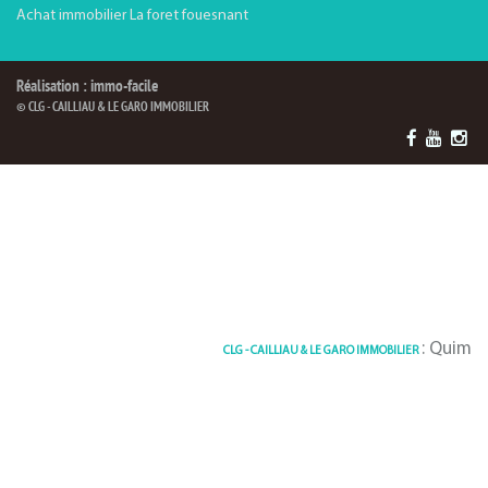
Achat immobilier La foret fouesnant
Réalisation : immo-facile
© CLG - CAILLIAU & LE GARO IMMOBILIER
: Quimper Et
CLG - CAILLIAU & LE GARO IMMOBILIER