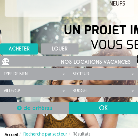
NEUFS
ACHETER
LOUER
NOS LOCATIONS VACANCES
TYPE DE BIEN
SECTEUR
VILLE/C.P.
BUDGET
de critères
Recherche par secteur
Résultats