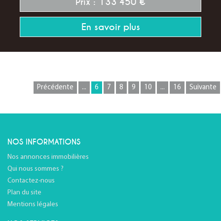
Prix : 133 450 €
En savoir plus
Précédente
...
6
7
8
9
10
...
16
Suivante
NOS INFORMATIONS
Nos annonces immobilières
Qui nous sommes ?
Contactez-nous
Plan du site
Mentions légales