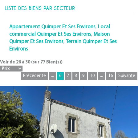
LISTE DES BIENS PAR SECTEUR
Appartement Quimper Et Ses Environs
,
Local
commercial Quimper Et Ses Environs
,
Maison
Quimper Et Ses Environs
,
Terrain Quimper Et Ses
Environs
Voir de
26
à
30
(sur
77
Bien(s))
Précédente
...
6
7
8
9
10
...
16
Suivante