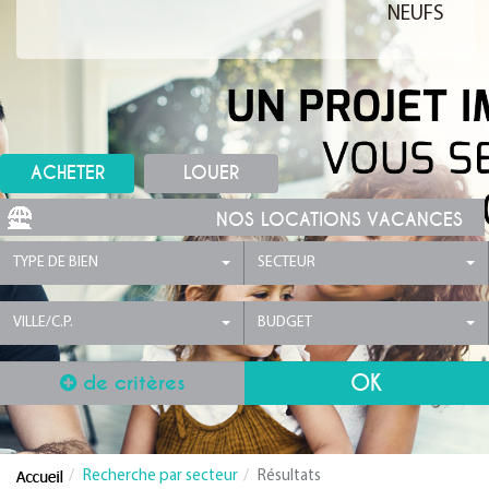
NEUFS
ACHETER
LOUER
NOS LOCATIONS VACANCES
TYPE DE BIEN
SECTEUR
VILLE/C.P.
BUDGET
de critères
Recherche par secteur
Résultats