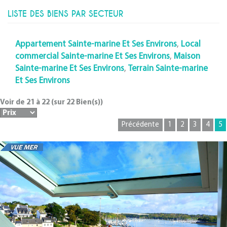
LISTE DES BIENS PAR SECTEUR
Appartement Sainte-marine Et Ses Environs
,
Local
commercial Sainte-marine Et Ses Environs
,
Maison
Sainte-marine Et Ses Environs
,
Terrain Sainte-marine
Et Ses Environs
Voir de
21
à
22
(sur
22
Bien(s))
Précédente
1
2
3
4
5