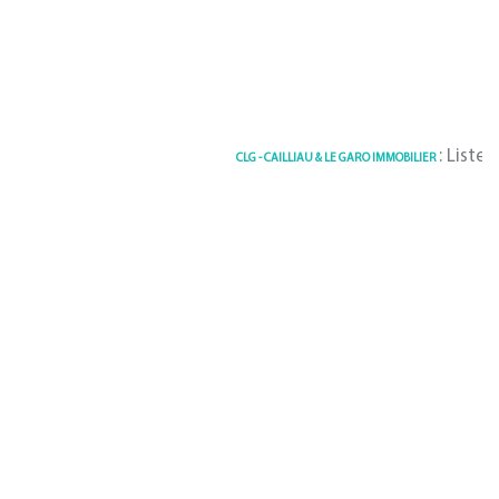
: Liste des B
CLG - CAILLIAU & LE GARO IMMOBILIER