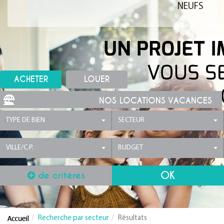
NEUFS
ACHETER
LOUER
NOS LOCATIONS VACANCES
TYPE DE BIEN
SECTEUR
VILLE/C.P.
BUDGET
de critères
Recherche par secteur
Résultats