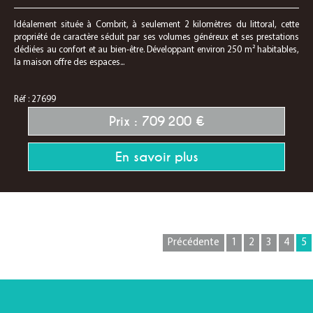
Idéalement située à Combrit, à seulement 2 kilomètres du littoral, cette
propriété de caractère séduit par ses volumes généreux et ses prestations
dédiées au confort et au bien-être. Développant environ 250 m² habitables,
la maison offre des espaces...
Réf : 27699
Prix : 709 200 €
En savoir plus
Précédente
1
2
3
4
5