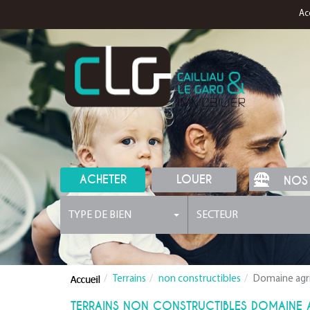
Ac
ACHETER
LOUER
NOS
TYPE DE BIEN
SECTEUR
Terrains
non constructibles
Domaine agr
TERRAINS NON CONSTRUCTIBLES DOMAINE