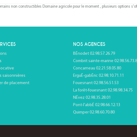
rains non constructibles Domaine agricole pour le moment , plusieurs options s'off
RVICES
NOS AGENCES
ions
BÉnodet 02.98.57.26.79
s
Combrit sainte-marine 02.98.56.73.
locative
Concarneau 02.21.58.05.80
s saisonnières
ErguÉ-gabÉric 02.98.10.71.11
er de placement
Fouesnant 02.98.56.51.53
La forêt-fouesnant 02.98.98.34.75
NÉvez 02.98.35.28.01
Pont-l'abbÉ 02.98.66.12.13
Quimper 02.98.60.70.80