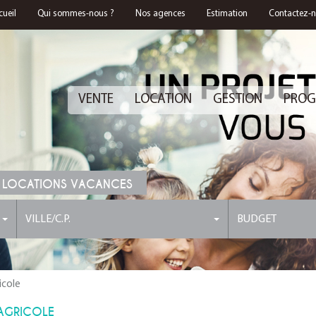
cueil
Qui sommes-nous ?
Nos agences
Estimation
Contactez-
VENTE
LOCATION
GESTION
PROG
 LOCATIONS VACANCES
VILLE/C.P.
BUDGET
icole
 AGRICOLE