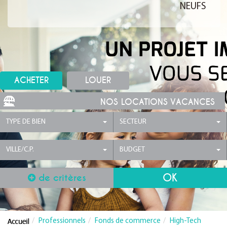
NEUFS
ACHETER
LOUER
NOS LOCATIONS VACANCES
TYPE DE BIEN
SECTEUR
VILLE/C.P.
BUDGET
de critères
Professionnels
Fonds de commerce
High-Tech