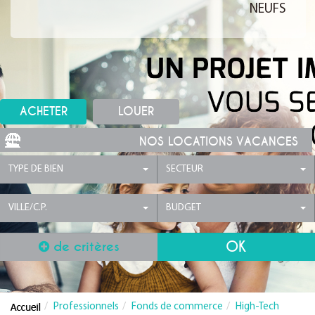
NEUFS
ACHETER
LOUER
NOS LOCATIONS VACANCES
TYPE DE BIEN
SECTEUR
VILLE/C.P.
BUDGET
de critères
Professionnels
Fonds de commerce
High-Tech