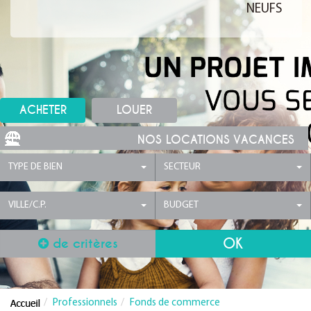
NEUFS
ACHETER
LOUER
NOS LOCATIONS VACANCES
TYPE DE BIEN
SECTEUR
VILLE/C.P.
BUDGET
de critères
Professionnels
Fonds de commerce