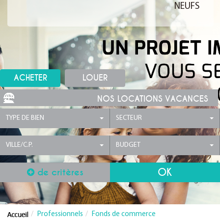
NEUFS
ACHETER
LOUER
NOS LOCATIONS VACANCES
TYPE DE BIEN
SECTEUR
VILLE/C.P.
BUDGET
de critères
Professionnels
Fonds de commerce