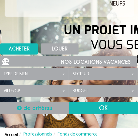
NEUFS
ACHETER
LOUER
NOS LOCATIONS VACANCES
TYPE DE BIEN
SECTEUR
VILLE/C.P.
BUDGET
de critères
Professionnels
Fonds de commerce