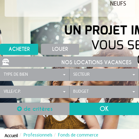
NEUFS
ACHETER
LOUER
NOS LOCATIONS VACANCES
TYPE DE BIEN
SECTEUR
VILLE/C.P.
BUDGET
de critères
Professionnels
Fonds de commerce