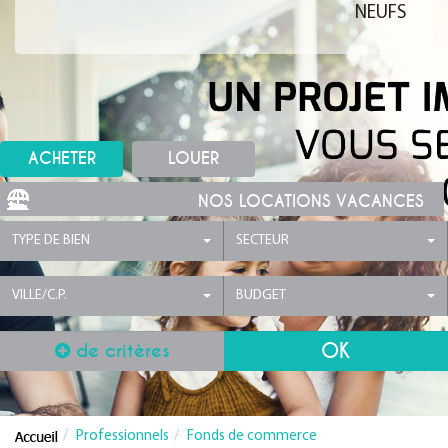
NEUFS
ACHETER
LOUER
NOS LOCATIONS VACANCES
TYPE DE BIEN
SECTEUR
VILLE/C.P.
BUDGET
de critères
Professionnels
Fonds de commerce