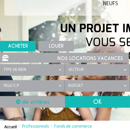
NEUFS
ACHETER
LOUER
NOS LOCATIONS VACANCES
TYPE DE BIEN
SECTEUR
VILLE/C.P.
BUDGET
de critères
Professionnels
Fonds de commerce