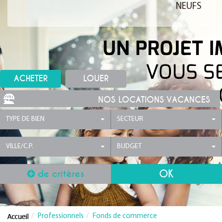
NEUFS
ACHETER
LOUER
NOS LOCATIONS VACANCES
TYPE DE BIEN
SECTEUR
VILLE/C.P.
BUDGET
de critères
Professionnels
Fonds de commerce