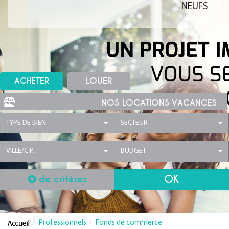
NEUFS
ACHETER
LOUER
NOS LOCATIONS VACANCES
TYPE DE BIEN
SECTEUR
VILLE/C.P.
BUDGET
de critères
Professionnels
Fonds de commerce